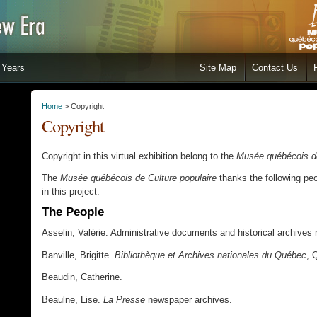
Years
Site Map
Contact Us
Home
> Copyright
Copyright
Copyright in this virtual exhibition belong to the
Musée québécois de
The
Musée québécois de Culture populaire
thanks the following peop
in this project:
The People
Asselin, Valérie. Administrative documents and historical archiv
Banville, Brigitte.
Bibliothèque et Archives nationales du Québec
, 
Beaudin, Catherine.
Beaulne, Lise.
La Presse
newspaper archives.