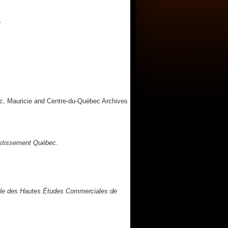
.
c
, Mauricie and Centre-du-Québec Archives
estissement Québec
.
le des Hautes Études Commerciales de