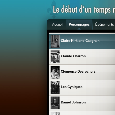
Charles de Gaulle
Accueil
Personnages
Événements
Des chefs de file du mouvement
souverainiste
Claire Kirkland-Casgrain
Claude Charron
Clémence Desrochers
Les Cyniques
Daniel Johnson