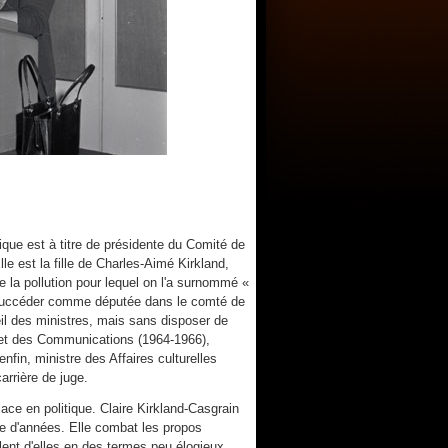
tique est à titre de présidente du Comité de
le est la fille de Charles-Aimé Kirkland,
la pollution pour lequel on l'a surnommé «
ui succéder comme députée dans le comté de
il des ministres, mais sans disposer de
s et des Communications (1964-1966),
fin, ministre des Affaires culturelles
arrière de juge.
lace en politique. Claire Kirkland-Casgrain
e d'années. Elle combat les propos
lent d'elles en des termes peu élogieux.