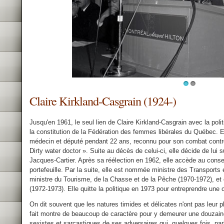
1
2
Claire Kirkland-Casgrain (1924-)
Jusqu'en 1961, le seul lien de Claire Kirkland-Casgrain avec la poli
la constitution de la Fédération des femmes libérales du Québec. El
médecin et député pendant 22 ans, reconnu pour son combat contre 
Dirty water doctor ». Suite au décès de celui-ci, elle décide de l
Jacques-Cartier. Après sa réélection en 1962, elle accède au conse
portefeuille. Par la suite, elle est nommée ministre des Transport
ministre du Tourisme, de la Chasse et de la Pêche (1970-1972), et en
(1972-1973). Elle quitte la politique en 1973 pour entreprendre une c
On dit souvent que les natures timides et délicates n'ont pas leur p
fait montre de beaucoup de caractère pour y demeurer une douzain
sexistes et sarcastiques de ses adversaires qui, quelques fois, par