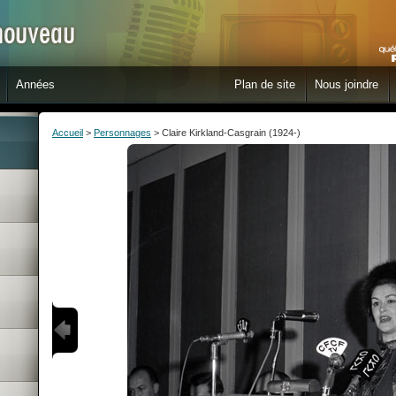
Années
Plan de site
Nous joindre
Accueil
>
Personnages
> Claire Kirkland-Casgrain (1924-)