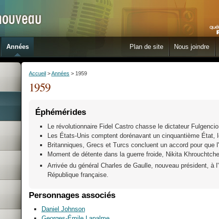
Années
Plan de site
Nous joindre
Accueil
>
Années
> 1959
1959
Éphémérides
Le révolutionnaire Fidel Castro chasse le dictateur Fulgenci
Les États-Unis comptent dorénavant un cinquantième État, l
Britanniques, Grecs et Turcs concluent un accord pour que l
Moment de détente dans la guerre froide, Nikita Khrouchtche
Arrivée du général Charles de Gaulle, nouveau président, à l'
République française.
Personnages associés
Daniel Johnson
Georges-Émile Lapalme