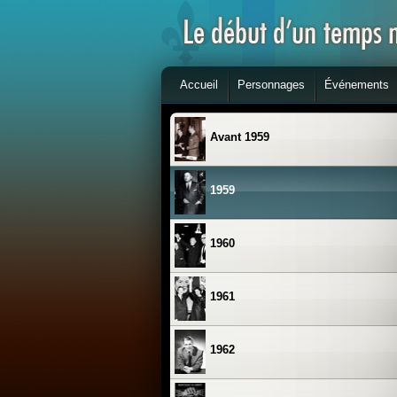
Accueil
Personnages
Événements
Avant 1959
1959
1960
1961
1962