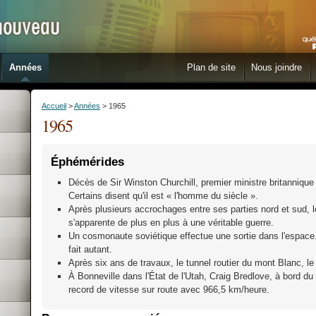
Années
Plan de site
Nous joindre
Accueil
>
Années
> 1965
1965
Éphémérides
Décès de Sir Winston Churchill, premier ministre britanniqu
Certains disent qu'il est « l'homme du siècle ».
Après plusieurs accrochages entre ses parties nord et sud,
s'apparente de plus en plus à une véritable guerre.
Un cosmonaute soviétique effectue une sortie dans l'espace
fait autant.
Après six ans de travaux, le tunnel routier du mont Blanc, l
À Bonneville dans l'État de l'Utah, Craig Bredlove, à bord du
record de vitesse sur route avec 966,5 km/heure.