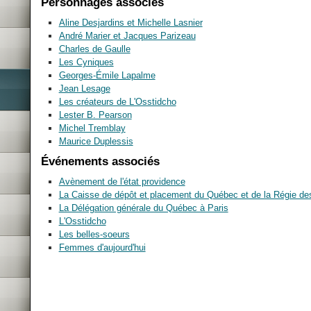
Personnages associés
Aline Desjardins et Michelle Lasnier
André Marier et Jacques Parizeau
Charles de Gaulle
Les Cyniques
Georges-Émile Lapalme
Jean Lesage
Les créateurs de L'Osstidcho
Lester B. Pearson
Michel Tremblay
Maurice Duplessis
Événements associés
Avènement de l'état providence
La Caisse de dépôt et placement du Québec et de la Régie de
La Délégation générale du Québec à Paris
L'Osstidcho
Les belles-soeurs
Femmes d'aujourd'hui